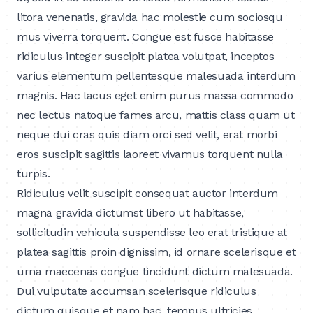
litora venenatis, gravida hac molestie cum sociosqu
mus viverra torquent. Congue est fusce habitasse
ridiculus integer suscipit platea volutpat, inceptos
varius elementum pellentesque malesuada interdum
magnis. Hac lacus eget enim purus massa commodo
nec lectus natoque fames arcu, mattis class quam ut
neque dui cras quis diam orci sed velit, erat morbi
eros suscipit sagittis laoreet vivamus torquent nulla
turpis.
Ridiculus velit suscipit consequat auctor interdum
magna gravida dictumst libero ut habitasse,
sollicitudin vehicula suspendisse leo erat tristique at
platea sagittis proin dignissim, id ornare scelerisque et
urna maecenas congue tincidunt dictum malesuada.
Dui vulputate accumsan scelerisque ridiculus
dictum quisque et nam hac, tempus ultricies