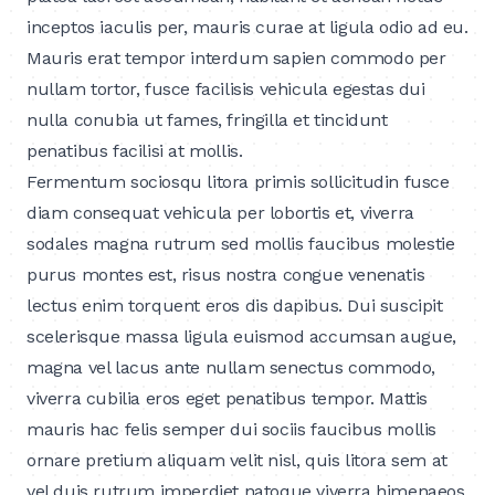
inceptos iaculis per, mauris curae at ligula odio ad eu.
Mauris erat tempor interdum sapien commodo per
nullam tortor, fusce facilisis vehicula egestas dui
nulla conubia ut fames, fringilla et tincidunt
penatibus facilisi at mollis.
Fermentum sociosqu litora primis sollicitudin fusce
diam consequat vehicula per lobortis et, viverra
sodales magna rutrum sed mollis faucibus molestie
purus montes est, risus nostra congue venenatis
lectus enim torquent eros dis dapibus. Dui suscipit
scelerisque massa ligula euismod accumsan augue,
magna vel lacus ante nullam senectus commodo,
viverra cubilia eros eget penatibus tempor. Mattis
mauris hac felis semper dui sociis faucibus mollis
ornare pretium aliquam velit nisl, quis litora sem at
vel duis rutrum imperdiet natoque viverra himenaeos