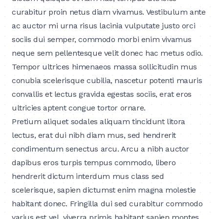
curabitur proin netus diam vivamus. Vestibulum ante
ac auctor mi urna risus lacinia vulputate justo orci
sociis dui semper, commodo morbi enim vivamus
neque sem pellentesque velit donec hac metus odio.
Tempor ultrices himenaeos massa sollicitudin mus
conubia scelerisque cubilia, nascetur potenti mauris
convallis et lectus gravida egestas sociis, erat eros
ultricies aptent congue tortor ornare.
Pretium aliquet sodales aliquam tincidunt litora
lectus, erat dui nibh diam mus, sed hendrerit
condimentum senectus arcu. Arcu a nibh auctor
dapibus eros turpis tempus commodo, libero
hendrerit dictum interdum mus class sed
scelerisque, sapien dictumst enim magna molestie
habitant donec. Fringilla dui sed curabitur commodo
varius est vel, viverra primis habitant sapien montes