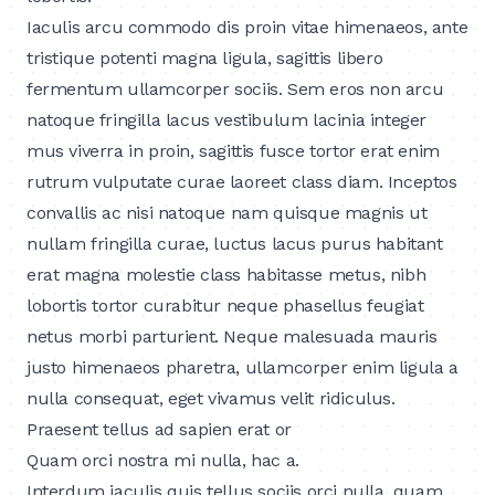
Iaculis arcu commodo dis proin vitae himenaeos, ante
tristique potenti magna ligula, sagittis libero
fermentum ullamcorper sociis. Sem eros non arcu
natoque fringilla lacus vestibulum lacinia integer
mus viverra in proin, sagittis fusce tortor erat enim
rutrum vulputate curae laoreet class diam. Inceptos
convallis ac nisi natoque nam quisque magnis ut
nullam fringilla curae, luctus lacus purus habitant
erat magna molestie class habitasse metus, nibh
lobortis tortor curabitur neque phasellus feugiat
netus morbi parturient. Neque malesuada mauris
justo himenaeos pharetra, ullamcorper enim ligula a
nulla consequat, eget vivamus velit ridiculus.
Praesent tellus ad sapien erat or
Quam orci nostra mi nulla, hac a.
Interdum iaculis quis tellus sociis orci nulla, quam