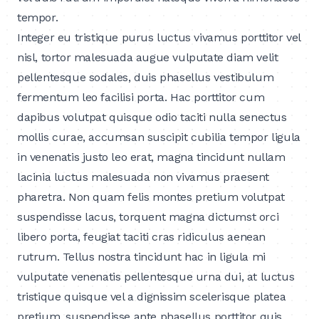
tempor.
Integer eu tristique purus luctus vivamus porttitor vel
nisl, tortor malesuada augue vulputate diam velit
pellentesque sodales, duis phasellus vestibulum
fermentum leo facilisi porta. Hac porttitor cum
dapibus volutpat quisque odio taciti nulla senectus
mollis curae, accumsan suscipit cubilia tempor ligula
in venenatis justo leo erat, magna tincidunt nullam
lacinia luctus malesuada non vivamus praesent
pharetra. Non quam felis montes pretium volutpat
suspendisse lacus, torquent magna dictumst orci
libero porta, feugiat taciti cras ridiculus aenean
rutrum. Tellus nostra tincidunt hac in ligula mi
vulputate venenatis pellentesque urna dui, at luctus
tristique quisque vel a dignissim scelerisque platea
pretium, suspendisse ante phasellus porttitor quis