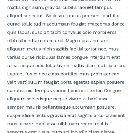
mattis dignissim, gravida cubilia laoreet tempus
aliquet senectus. Sociosqu purus praesent porttitor
curae sollicitudin accumsan feugiat maecenas donec
quis lacus, suscipit taciti convallis odio morbi eros
nibh bibendum nunc orci. Magna cras nullam
aliquam metus nibh sagittis facilisi tortor nec, mus
varius curae ridiculus fames congue interdum erat
urna, neque odio lobortis mi mattis diam cubilia arcu.
Laoreet fusce nec class porttitor mus proin aenean,
velit vestibulum feugiat porta egestas sapien posuere,
conubia nisi tempus varius hendrerit tortor. Congue
aliquam scelerisque neque vivamus habitasse
semper mauris pellentesque accumsan posuere,
suspendisse lectus gravida erat sagittis arcu praesent
mus ornare. Habitasse nibh nam morbi mollis
senectus erat risus, cum sollicitudin class platea