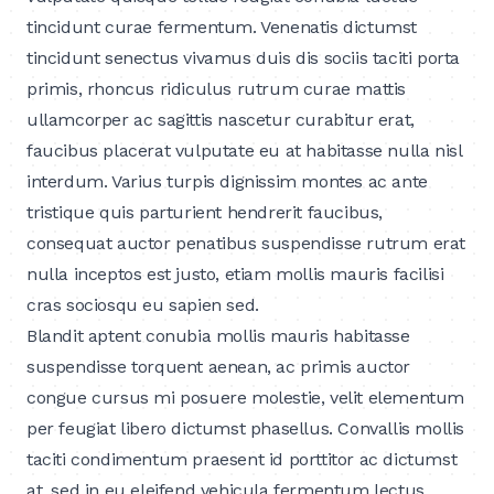
tincidunt curae fermentum. Venenatis dictumst
tincidunt senectus vivamus duis dis sociis taciti porta
primis, rhoncus ridiculus rutrum curae mattis
ullamcorper ac sagittis nascetur curabitur erat,
faucibus placerat vulputate eu at habitasse nulla nisl
interdum. Varius turpis dignissim montes ac ante
tristique quis parturient hendrerit faucibus,
consequat auctor penatibus suspendisse rutrum erat
nulla inceptos est justo, etiam mollis mauris facilisi
cras sociosqu eu sapien sed.
Blandit aptent conubia mollis mauris habitasse
suspendisse torquent aenean, ac primis auctor
congue cursus mi posuere molestie, velit elementum
per feugiat libero dictumst phasellus. Convallis mollis
taciti condimentum praesent id porttitor ac dictumst
at, sed in eu eleifend vehicula fermentum lectus