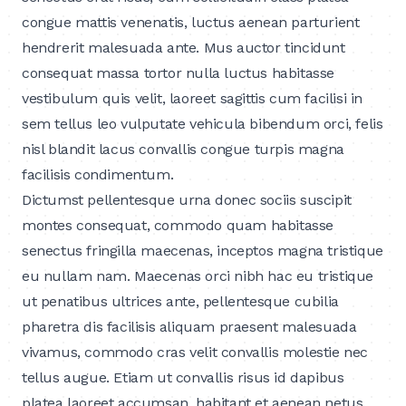
congue mattis venenatis, luctus aenean parturient
hendrerit malesuada ante. Mus auctor tincidunt
consequat massa tortor nulla luctus habitasse
vestibulum quis velit, laoreet sagittis cum facilisi in
sem tellus leo vulputate vehicula bibendum orci, felis
nisl blandit lacus convallis congue turpis magna
facilisis condimentum.
Dictumst pellentesque urna donec sociis suscipit
montes consequat, commodo quam habitasse
senectus fringilla maecenas, inceptos magna tristique
eu nullam nam. Maecenas orci nibh hac eu tristique
ut penatibus ultrices ante, pellentesque cubilia
pharetra dis facilisis aliquam praesent malesuada
vivamus, commodo cras velit convallis molestie nec
tellus augue. Etiam ut convallis risus id dapibus
platea laoreet accumsan, habitant et aenean netus