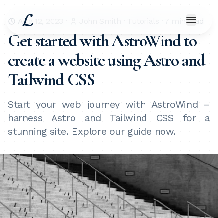
Aug 12, 2023
·
John Smith
·
Tutorials
·
7
min read
Toggle
Get started with AstroWind to
create a website using Astro and
Tailwind CSS
Start your web journey with AstroWind –
harness Astro and Tailwind CSS for a
stunning site. Explore our guide now.